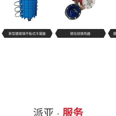
新型搪玻璃平板式冷凝器
碳化硅换热器
派亚 ·
服务