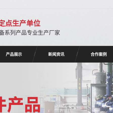
定点生产单位
备系列产品专业生产厂家
产品展示
新闻资讯
合作案例