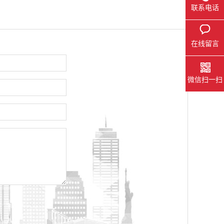
联系电话
在线留言
微信扫一扫